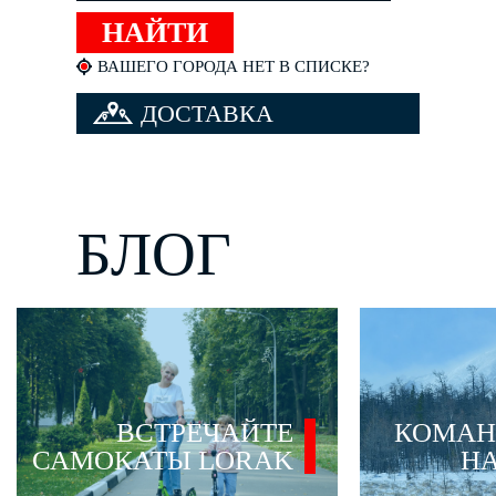
ВАШЕГО ГОРОДА НЕТ В СПИСКЕ?
ДОСТАВКА
ВЕЛОСИПЕДА
БЛОГ
ВСТРЕЧАЙТЕ
КОМАН
САМОКАТЫ LORAK
НА